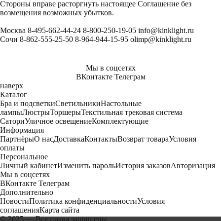
Стороны вправе расторгнуть настоящее Соглашение без
возмещения возможных убытков.
Москва
8-495-662-44-24
8-800-250-19-05
info@kinklight.ru
Сочи
8-862-555-25-50
8-964-944-15-95
olimp@kinklight.ru
Мы в соцсетях
ВКонтакте
Телеграм
наверх
Каталог
Бра и подсветки
Светильники
Настольные
лампы
Люстры
Торшеры
Текстильная трековая система
Сатори
Уличное освещение
Комплектующие
Информация
Партнёры
О нас
Доставка
Контакты
Возврат товара
Условия
оплаты
Персональное
Личный кабинет
Изменить пароль
История заказов
Авторизация
Мы в соцсетях
ВКонтакте
Телеграм
Дополнительно
Новости
Политика конфиденциальности
Условия
соглашения
Карта сайта
© 2025 — Все права защищены