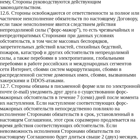
нему, Стороны руководствуются действующим
законодательством.
12.6. Стороны освобождаются от ответственности за полное или
частичное неисполнение обязательств по настоящему Договору,
если такое неисполнение явится следствием действия
непреодолимой силы (”форс-мажор”), то есть чрезвычайных и
непредотвратимых Сторонами при данных условиях
обстоятельств, в том числе массовых беспорядков,
запретительных действий властей, стихийных бедствий,
пожаров, катастроф и других обстоятельств непреодолимой
силы, а также перебоями в электропитании, глобальными
перебоями в работе российских и международных сегментов
сети Интернет, сбоями систем маршрутизации, сбоями в
распределенной системе доменных имен, сбоями, вызванными
хакерскими и DDOS-атаками.
12.7. Стороны обязаны в письменной форме или по электронной
почте (e-mail) уведомить друг друга о существовании форс-
мажорных обстоятельств в течение 7 (семи) дней после момента
их наступления. Если наступление соответствующих форс-
мажорных обстоятельств непосредственно повлияло на
исполнение Сторонами обязательств в срок, установленный в
настоящем Соглашении, этот срок соразмерно продлевается на
время действия соответствующих обстоятельств. Если
невозможность исполнения Сторонами обязательств по
настоящему Соглашению будет длиться свыше 2 (двух) месяцев,