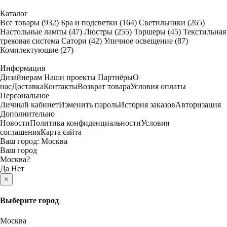
Каталог
Все товары
(932)
Бра и подсветки
(164)
Светильники
(265)
Настольные лампы
(47)
Люстры
(255)
Торшеры
(45)
Текстильная
трековая система Сатори
(42)
Уличное освещение
(87)
Комплектующие
(27)
Информация
Дизайнерам
Наши проекты
Партнёры
О
нас
Доставка
Контакты
Возврат товара
Условия оплаты
Персональное
Личный кабинет
Изменить пароль
История заказов
Авторизация
Дополнительно
Новости
Политика конфиденциальности
Условия
соглашения
Карта сайта
Ваш город:
Москва
Ваш город
Москва
?
Да
Нет
×
Выберите город
Москва