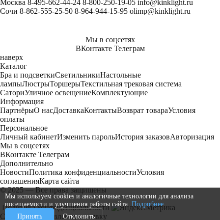
Москва
8-495-662-44-24
8-800-250-19-05
info@kinklight.ru
Сочи
8-862-555-25-50
8-964-944-15-95
olimp@kinklight.ru
Мы в соцсетях
ВКонтакте
Телеграм
наверх
Каталог
Бра и подсветки
Светильники
Настольные
лампы
Люстры
Торшеры
Текстильная трековая система
Сатори
Уличное освещение
Комплектующие
Информация
Партнёры
О нас
Доставка
Контакты
Возврат товара
Условия
оплаты
Персональное
Личный кабинет
Изменить пароль
История заказов
Авторизация
Мы в соцсетях
ВКонтакте
Телеграм
Дополнительно
Новости
Политика конфиденциальности
Условия
соглашения
Карта сайта
© 2025 — Все права защищены
Мы используем cookies и аналогичные технологии для анализа
посещаемости и улучшения работы сайта.
Подробнее
Политика конфиденциальности
Спасибо за оставленную заявку
Принять
Отклонить