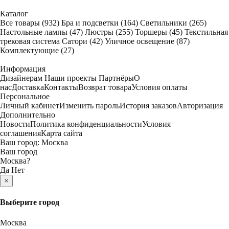
Каталог
Все товары
(932)
Бра и подсветки
(164)
Светильники
(265)
Настольные лампы
(47)
Люстры
(255)
Торшеры
(45)
Текстильная
трековая система Сатори
(42)
Уличное освещение
(87)
Комплектующие
(27)
Информация
Дизайнерам
Наши проекты
Партнёры
О
нас
Доставка
Контакты
Возврат товара
Условия оплаты
Персональное
Личный кабинет
Изменить пароль
История заказов
Авторизация
Дополнительно
Новости
Политика конфиденциальности
Условия
соглашения
Карта сайта
Ваш город:
Москва
Ваш город
Москва
?
Да
Нет
×
Выберите город
Москва