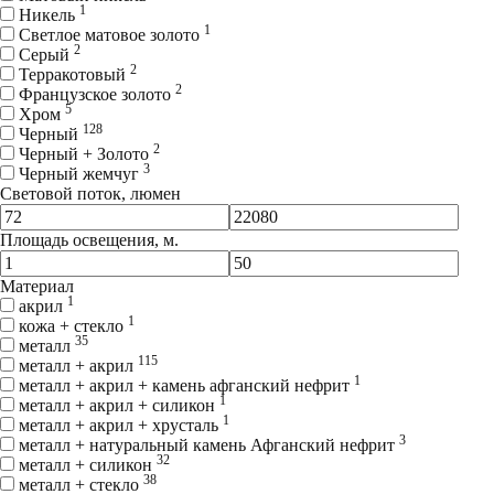
1
Никель
1
Светлое матовое золото
2
Серый
2
Терракотовый
2
Французское золото
5
Хром
128
Черный
2
Черный + Золото
3
Черный жемчуг
Световой поток, люмен
Площадь освещения, м.
Материал
1
акрил
1
кожа + стекло
35
металл
115
металл + акрил
1
металл + акрил + камень афганский нефрит
1
металл + акрил + силикон
1
металл + акрил + хрусталь
3
металл + натуральный камень Афганский нефрит
32
металл + силикон
38
металл + стекло