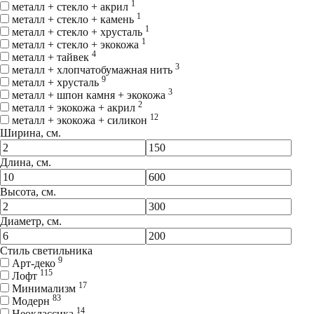
1
металл + стекло + акрил
1
металл + стекло + камень
1
металл + стекло + хрусталь
1
металл + стекло + экокожа
4
металл + тайвек
3
металл + хлопчатобумажная нить
9
металл + хрусталь
3
металл + шпон камня + экокожа
2
металл + экокожа + акрил
12
металл + экокожа + силикон
Ширина, см.
Длина, см.
Высота, см.
Диаметр, см.
Стиль светильника
9
Арт-деко
115
Лофт
17
Минимализм
83
Модерн
14
Неоклассика