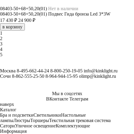
08403-50+68+50,20(01)
Нет в наличии
08403-50+68+50,20(01) Подвес Гида бронза Led 3*3W
17 430 ₽
24 900 ₽
в корзину
1
2
3
4
5
Москва
8-495-662-44-24
8-800-250-19-05
info@kinklight.ru
Сочи
8-862-555-25-50
8-964-944-15-95
olimp@kinklight.ru
Мы в соцсетях
ВКонтакте
Телеграм
наверх
Каталог
Бра и подсветки
Светильники
Настольные
лампы
Люстры
Торшеры
Текстильная трековая система
Сатори
Уличное освещение
Комплектующие
Информация