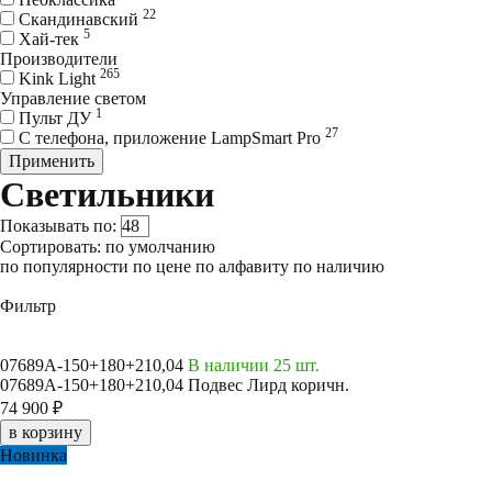
22
Скандинавский
5
Хай-тек
Производители
265
Kink Light
Управление светом
1
Пульт ДУ
27
С телефона, приложение LampSmart Pro
Применить
Светильники
Показывать по:
Сортировать:
по умолчанию
по популярности
по цене
по алфавиту
по наличию
Фильтр
07689A-150+180+210,04
В наличии 25 шт.
07689A-150+180+210,04 Подвес Лирд коричн.
74 900 ₽
в корзину
Новинка