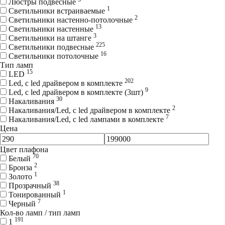
Люстры подвесные
1
Светильники встраиваемые
2
Светильники настенно-потолочные
13
Светильники настенные
3
Светильники на штанге
225
Светильники подвесные
16
Светильники потолочные
Тип ламп
15
LED
202
Led, с led драйвером в комплекте
9
Led, с led драйвером в комплекте (3шт)
30
Накаливания
2
Накаливания/Led, с led драйвером в комплекте
7
Накаливания/Led, с led лампами в комплекте
Цена
Цвет плафона
70
Белый
2
Бронза
1
Золото
38
Прозрачный
1
Тонированный
7
Черный
Кол-во ламп / тип ламп
191
1