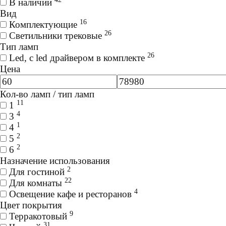
В наличии
Вид
16
Комплектующие
26
Светильники трековые
Тип ламп
26
Led, с led драйвером в комплекте
Цена
Кол-во ламп / тип ламп
11
1
4
3
1
4
2
5
2
6
Назначение использования
2
Для гостиной
22
Для комнаты
4
Освещение кафе и ресторанов
Цвет покрытия
9
Терракотовый
31