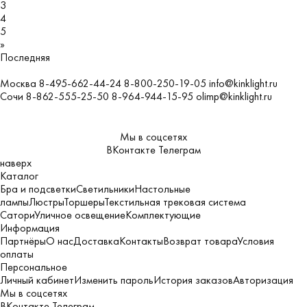
3
4
5
»
Последняя
Москва
8-495-662-44-24
8-800-250-19-05
info@kinklight.ru
Сочи
8-862-555-25-50
8-964-944-15-95
olimp@kinklight.ru
Мы в соцсетях
ВКонтакте
Телеграм
наверх
Каталог
Бра и подсветки
Светильники
Настольные
лампы
Люстры
Торшеры
Текстильная трековая система
Сатори
Уличное освещение
Комплектующие
Информация
Партнёры
О нас
Доставка
Контакты
Возврат товара
Условия
оплаты
Персональное
Личный кабинет
Изменить пароль
История заказов
Авторизация
Мы в соцсетях
ВКонтакте
Телеграм