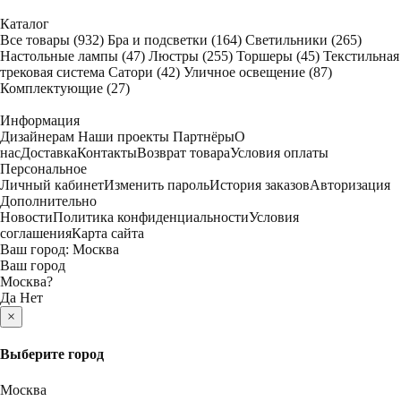
Каталог
Все товары
(932)
Бра и подсветки
(164)
Светильники
(265)
Настольные лампы
(47)
Люстры
(255)
Торшеры
(45)
Текстильная
трековая система Сатори
(42)
Уличное освещение
(87)
Комплектующие
(27)
Информация
Дизайнерам
Наши проекты
Партнёры
О
нас
Доставка
Контакты
Возврат товара
Условия оплаты
Персональное
Личный кабинет
Изменить пароль
История заказов
Авторизация
Дополнительно
Новости
Политика конфиденциальности
Условия
соглашения
Карта сайта
Ваш город:
Москва
Ваш город
Москва
?
Да
Нет
×
Выберите город
Москва