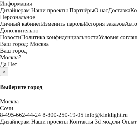
Информация
Дизайнерам
Наши проекты
Партнёры
О нас
Доставка
Ко
Персональное
Личный кабинет
Изменить пароль
История заказов
Авто
Дополнительно
Новости
Политика конфиденциальности
Условия согла
Ваш город:
Москва
Ваш город
Москва
?
Да
Нет
×
Выберите город
Москва
Сочи
8-495-662-44-24
8-800-250-19-05
info@kinklight.ru
Дизайнерам
Наши проекты
Контакты
3d модели
Оплат