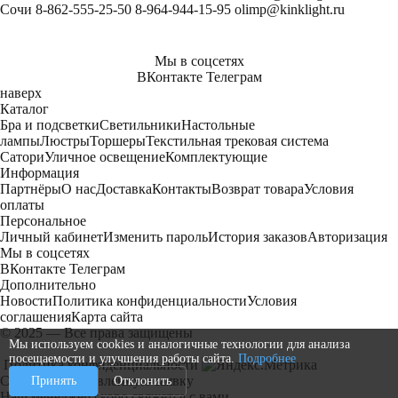
Сочи
8-862-555-25-50
8-964-944-15-95
olimp@kinklight.ru
Мы в соцсетях
ВКонтакте
Телеграм
наверх
Каталог
Бра и подсветки
Светильники
Настольные
лампы
Люстры
Торшеры
Текстильная трековая система
Сатори
Уличное освещение
Комплектующие
Информация
Партнёры
О нас
Доставка
Контакты
Возврат товара
Условия
оплаты
Персональное
Личный кабинет
Изменить пароль
История заказов
Авторизация
Мы в соцсетях
ВКонтакте
Телеграм
Дополнительно
Новости
Политика конфиденциальности
Условия
соглашения
Карта сайта
© 2025 — Все права защищены
Мы используем cookies и аналогичные технологии для анализа
посещаемости и улучшения работы сайта.
Подробнее
Политика конфиденциальности
Спасибо за оставленную заявку
Принять
Отклонить
Наш менеджер скоро свяжется с вами