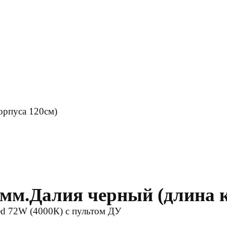
орпуса 120см)
имм.Далия черный (длина 
d 72W (4000К) с пультом ДУ