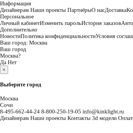
Информация
Дизайнерам
Наши проекты
Партнёры
О нас
Доставка
Ко
Персональное
Личный кабинет
Изменить пароль
История заказов
Авто
Дополнительно
Новости
Политика конфиденциальности
Условия согла
Ваш город:
Москва
Ваш город
Москва
?
Да
Нет
×
Выберите город
Москва
Сочи
8-495-662-44-24
8-800-250-19-05
info@kinklight.ru
Дизайнерам
Наши проекты
Контакты
3d модели
Оплат