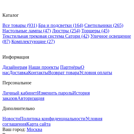
Каталог
Все товары
(931)
Бра и подсветки
(164)
Светильники
(265)
Настольные лампы
(47)
Люстры
(254)
Торшеры
(45)
Текстильная трековая система Сатори
(42)
Уличное освещение
(87)
Комплектующие
(27)
Информация
Дизайнерам
Наши проекты
Партнёры
О
нас
Доставка
Контакты
Возврат товара
Условия оплаты
Персональное
Личный кабинет
Изменить пароль
История
заказов
Авторизация
Дополнительно
Новости
Политика конфиденциальности
Условия
соглашения
Карта сайта
Ваш город:
Москва