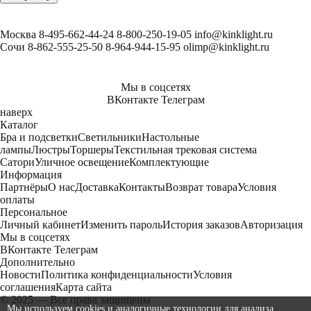
Москва
8-495-662-44-24
8-800-250-19-05
info@kinklight.ru
Сочи
8-862-555-25-50
8-964-944-15-95
olimp@kinklight.ru
Мы в соцсетях
ВКонтакте
Телеграм
наверх
Каталог
Бра и подсветки
Светильники
Настольные
лампы
Люстры
Торшеры
Текстильная трековая система
Сатори
Уличное освещение
Комплектующие
Информация
Партнёры
О нас
Доставка
Контакты
Возврат товара
Условия
оплаты
Персональное
Личный кабинет
Изменить пароль
История заказов
Авторизация
Мы в соцсетях
ВКонтакте
Телеграм
Дополнительно
Новости
Политика конфиденциальности
Условия
соглашения
Карта сайта
© 2025 — Все права защищены
Мы используем cookies и аналогичные технологии для анализа