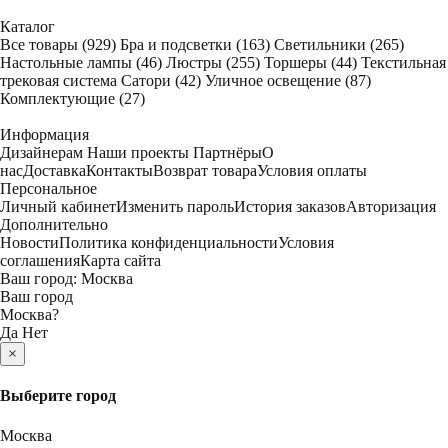
Каталог
Все товары
(929)
Бра и подсветки
(163)
Светильники
(265)
Настольные лампы
(46)
Люстры
(255)
Торшеры
(44)
Текстильная
трековая система Сатори
(42)
Уличное освещение
(87)
Комплектующие
(27)
Информация
Дизайнерам
Наши проекты
Партнёры
О
нас
Доставка
Контакты
Возврат товара
Условия оплаты
Персональное
Личный кабинет
Изменить пароль
История заказов
Авторизация
Дополнительно
Новости
Политика конфиденциальности
Условия
соглашения
Карта сайта
Ваш город:
Москва
Ваш город
Москва
?
Да
Нет
×
Выберите город
Москва