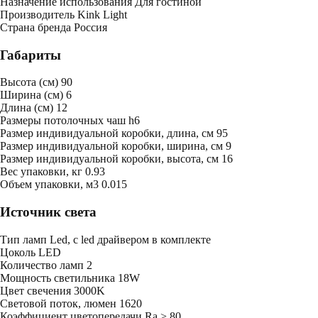
Назначение использования
Для гостиной
Производитель
Kink Light
Страна бренда
Россия
Габариты
Высота (см)
90
Ширина (см)
6
Длина (см)
12
Размеры потолочных чаш
h6
Размер индивидуальной коробки, длина, см
95
Размер индивидуальной коробки, ширина, см
9
Размер индивидуальной коробки, высота, см
16
Bес упаковки, кг
0.93
Oбъем упаковки, м3
0.015
Источник света
Тип ламп
Led, с led драйвером в комплекте
Цоколь
LED
Количество ламп
2
Мощность светильника
18W
Цвет свечения
3000K
Световой поток, люмен
1620
Коэффициент цветопередачи
Ra > 80