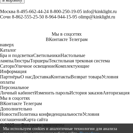
Москва
8-495-662-44-24
8-800-250-19-05
info@kinklight.ru
Сочи
8-862-555-25-50
8-964-944-15-95
olimp@kinklight.ru
Мы в соцсетях
ВКонтакте
Телеграм
наверх
Каталог
Бра и подсветки
Светильники
Настольные
лампы
Люстры
Торшеры
Текстильная трековая система
Сатори
Уличное освещение
Комплектующие
Информация
Партнёры
О нас
Доставка
Контакты
Возврат товара
Условия
оплаты
Персональное
Личный кабинет
Изменить пароль
История заказов
Авторизация
Мы в соцсетях
ВКонтакте
Телеграм
Дополнительно
Новости
Политика конфиденциальности
Условия
соглашения
Карта сайта
© 2025 — Все права защищены
Мы используем cookies и аналогичные технологии для анализа