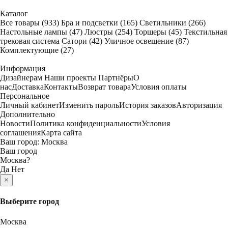
Каталог
Все товары
(933)
Бра и подсветки
(165)
Светильники
(266)
Настольные лампы
(47)
Люстры
(254)
Торшеры
(45)
Текстильная
трековая система Сатори
(42)
Уличное освещение
(87)
Комплектующие
(27)
Информация
Дизайнерам
Наши проекты
Партнёры
О
нас
Доставка
Контакты
Возврат товара
Условия оплаты
Персональное
Личный кабинет
Изменить пароль
История заказов
Авторизация
Дополнительно
Новости
Политика конфиденциальности
Условия
соглашения
Карта сайта
Ваш город:
Москва
Ваш город
Москва
?
Да
Нет
×
Выберите город
Москва