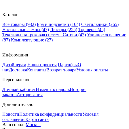
Каталог
Все товары
(932)
Бра и подсветки
(164)
Светильники
(265)
Настольные лампы
(47)
Люстры
(255)
Торшеры
(45)
Текстильная трековая система Сатори
(42)
Уличное освещение
(87)
Комплектующие
(27)
Информация
Дизайнерам
Наши проекты
Партнёры
О
нас
Доставка
Контакты
Возврат товара
Условия оплаты
Персональное
Личный кабинет
Изменить пароль
История
заказов
Авторизация
Дополнительно
Новости
Политика конфиденциальности
Условия
соглашения
Карта сайта
Ваш город:
Москва