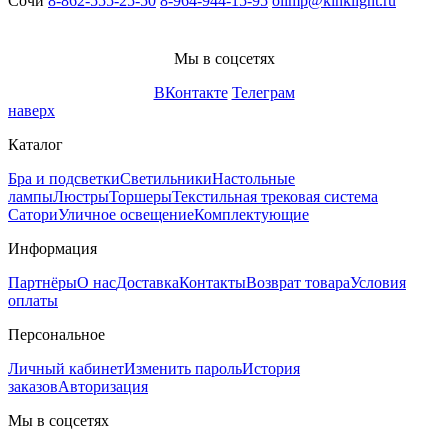
Сочи
8-862-555-25-50
8-964-944-15-95
olimp@kinklight.ru
Мы в соцсетях
ВКонтакте
Телеграм
наверх
Каталог
Бра и подсветки
Светильники
Настольные
лампы
Люстры
Торшеры
Текстильная трековая система
Сатори
Уличное освещение
Комплектующие
Информация
Партнёры
О нас
Доставка
Контакты
Возврат товара
Условия
оплаты
Персональное
Личный кабинет
Изменить пароль
История
заказов
Авторизация
Мы в соцсетях