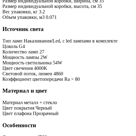
Размер индивидуальной коробки, ширина, см
35
Размер индивидуальной коробки, высота, см
35
Bес упаковки, кг
3.2
Oбъем упаковки, м3
0.071
Источник света
Тип ламп
Накаливания/Led, с led лампами в комплекте
Цоколь
G4
Количество ламп
27
Мощность лампы
2W
Мощность светильника
54W
Цвет свечения
4000K
Световой поток, люмен
4860
Коэффициент цветопередачи
Ra > 80
Материал и цвет
Mатериал
металл + стекло
Цвет покрытия
Черный
Цвет плафона
Прозрачный
Особенности