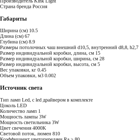
Производитель
Kink Light
Страна бренда
Россия
Габариты
Ширина (см)
10.5
Длина (см)
67
Глубина (см)
8.9
Размеры потолочных чаш
внешний d10,5, внутренний d8,8, h2,7
Размер индивидуальной коробки, длина, см
15
Размер индивидуальной коробки, ширина, см
28
Размер индивидуальной коробки, высота, см
5
Bес упаковки, кг
0.45
Oбъем упаковки, м3
0.002
Источник света
Тип ламп
Led, с led драйвером в комплекте
Цоколь
LED
Количество ламп
1
Мощность лампы
3W
Мощность светильника
3W
Цвет свечения
4000K
Световой поток, люмен
810
Коэффициент цветопередачи
Ra > 80