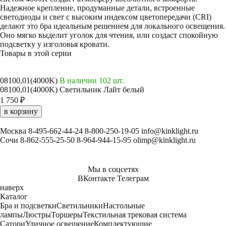
Надежное крепление, продуманные детали, встроенные
светодиоды и свет с высоким индексом цветопередачи (CRI)
делают это бра идеальным решением для локального освещения.
Оно мягко выделит уголок для чтения, или создаст спокойную
подсветку у изголовья кровати.
Товары в этой серии
08100,01(4000K)
В наличии 102 шт.
08100,01(4000K) Светильник Лайт белый
1 750 ₽
в корзину
Москва
8-495-662-44-24
8-800-250-19-05
info@kinklight.ru
Сочи
8-862-555-25-50
8-964-944-15-95
olimp@kinklight.ru
Мы в соцсетях
ВКонтакте
Телеграм
наверх
Каталог
Бра и подсветки
Светильники
Настольные
лампы
Люстры
Торшеры
Текстильная трековая система
Сатори
Уличное освещение
Комплектующие