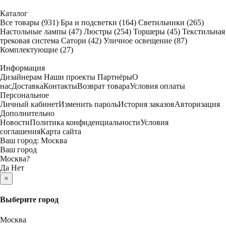
Каталог
Все товары
(931)
Бра и подсветки
(164)
Светильники
(265)
Настольные лампы
(47)
Люстры
(254)
Торшеры
(45)
Текстильная
трековая система Сатори
(42)
Уличное освещение
(87)
Комплектующие
(27)
Информация
Дизайнерам
Наши проекты
Партнёры
О
нас
Доставка
Контакты
Возврат товара
Условия оплаты
Персональное
Личный кабинет
Изменить пароль
История заказов
Авторизация
Дополнительно
Новости
Политика конфиденциальности
Условия
соглашения
Карта сайта
Ваш город:
Москва
Ваш город
Москва
?
Да
Нет
×
Выберите город
Москва