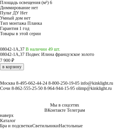
Площадь освещения (м²)
6
Диммирование
нет
Пульт ДУ
Нет
Умный дом
нет
Тип монтажа
Планка
Гарантия
1 год
Товары в этой серии
08042-1A,37
В наличии 49 шт.
08042-1A,37 Подвес Илина французское золото
7 900 ₽
в корзину
Москва
8-495-662-44-24
8-800-250-19-05
info@kinklight.ru
Сочи
8-862-555-25-50
8-964-944-15-95
olimp@kinklight.ru
Мы в соцсетях
ВКонтакте
Телеграм
наверх
Каталог
Бра и подсветки
Светильники
Настольные