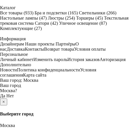
Каталог
Все товары
(933)
Бра и подсветки
(165)
Светильники
(266)
Настольные лампы
(47)
Люстры
(254)
Торшеры
(45)
Текстильная
трековая система Сатори
(42)
Уличное освещение
(87)
Комплектующие
(27)
Информация
Дизайнерам
Наши проекты
Партнёры
О
нас
Доставка
Контакты
Возврат товара
Условия оплаты
Персональное
Личный кабинет
Изменить пароль
История заказов
Авторизация
Дополнительно
Новости
Политика конфиденциальности
Условия
соглашения
Карта сайта
Ваш город:
Москва
Ваш город
Москва
?
Да
Нет
×
Выберите город
Москва