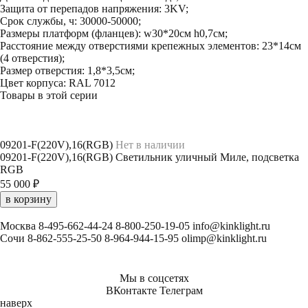
Защита от перепадов напряжения: 3KV;
Срок службы, ч: 30000-50000;
Размеры платформ (фланцев): w30*20см h0,7см;
Расстояние между отверстиями крепежных элементов: 23*14см
(4 отверстия);
Размер отверстия: 1,8*3,5см;
Цвет корпуса: RAL 7012
Товары в этой серии
09201-F(220V),16(RGB)
Нет в наличии
09201-F(220V),16(RGB) Светильник уличный Миле, подсветка
RGB
55 000 ₽
в корзину
Москва
8-495-662-44-24
8-800-250-19-05
info@kinklight.ru
Сочи
8-862-555-25-50
8-964-944-15-95
olimp@kinklight.ru
Мы в соцсетях
ВКонтакте
Телеграм
наверх