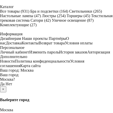
Каталог
Все товары
(931)
Бра и подсветки
(164)
Светильники
(265)
Настольные лампы
(47)
Люстры
(254)
Торшеры
(45)
Текстильная
трековая система Сатори
(42)
Уличное освещение
(87)
Комплектующие
(27)
Информация
Дизайнерам
Наши проекты
Партнёры
О
нас
Доставка
Контакты
Возврат товара
Условия оплаты
Персональное
Личный кабинет
Изменить пароль
История заказов
Авторизация
Дополнительно
Новости
Политика конфиденциальности
Условия
соглашения
Карта сайта
Ваш город:
Москва
Ваш город
Москва
?
Да
Нет
×
Выберите город
Москва