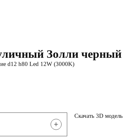
 уличный Золли черный
ние d12 h80 Led 12W (3000K)
Скачать 3D модель
+