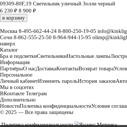
09309-80F,19 Светильник уличный Золли черный
6 230 ₽
8 900 ₽
в корзину
Москва
8-495-662-44-24
8-800-250-19-05
info@kinklig
Сочи
8-862-555-25-50
8-964-944-15-95
olimp@kinkligh
наверх
Каталог
Бра и подсветки
Светильники
Настольные лампы
Люстр
Информация
Партнёры
О нас
Доставка
Контакты
Возврат товара
Услов
Персональное
Личный кабинет
Изменить пароль
История заказов
Авто
Мы в соцсетях
ВКонтакте
Телеграм
Дополнительно
Новости
Политика конфиденциальности
Условия согла
© 2025 — Все права защищены
Политика конфиденциальности