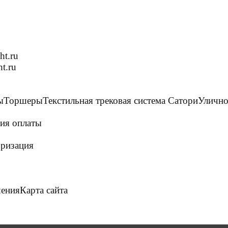
ht.ru
t.ru
ы
Торшеры
Текстильная трековая система Сатори
Улично
ия оплаты
ризация
шения
Карта сайта