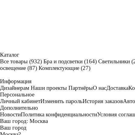
Каталог
Все товары
(932)
Бра и подсветки
(164)
Светильники
(
освещение
(87)
Комплектующие
(27)
Информация
Дизайнерам
Наши проекты
Партнёры
О нас
Доставка
Ко
Персональное
Личный кабинет
Изменить пароль
История заказов
Авто
Дополнительно
Новости
Политика конфиденциальности
Условия согла
Ваш город:
Москва
Ваш город
Москва
?