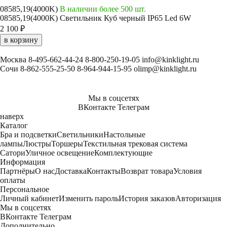
08585,19(4000K)
В наличии более 500 шт.
08585,19(4000K) Светильник Куб черный IP65 Led 6W
2 100 ₽
в корзину
Москва
8-495-662-44-24
8-800-250-19-05
info@kinklight.ru
Сочи
8-862-555-25-50
8-964-944-15-95
olimp@kinklight.ru
Мы в соцсетях
ВКонтакте
Телеграм
наверх
Каталог
Бра и подсветки
Светильники
Настольные
лампы
Люстры
Торшеры
Текстильная трековая система
Сатори
Уличное освещение
Комплектующие
Информация
Партнёры
О нас
Доставка
Контакты
Возврат товара
Условия
оплаты
Персональное
Личный кабинет
Изменить пароль
История заказов
Авторизация
Мы в соцсетях
ВКонтакте
Телеграм
Дополнительно