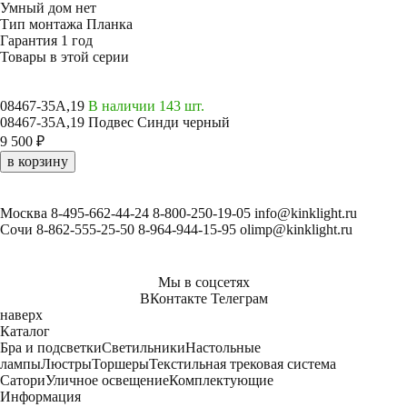
Умный дом
нет
Тип монтажа
Планка
Гарантия
1 год
Товары в этой серии
08467-35A,19
В наличии 143 шт.
08467-35A,19 Подвес Синди черный
9 500 ₽
в корзину
Москва
8-495-662-44-24
8-800-250-19-05
info@kinklight.ru
Сочи
8-862-555-25-50
8-964-944-15-95
olimp@kinklight.ru
Мы в соцсетях
ВКонтакте
Телеграм
наверх
Каталог
Бра и подсветки
Светильники
Настольные
лампы
Люстры
Торшеры
Текстильная трековая система
Сатори
Уличное освещение
Комплектующие
Информация