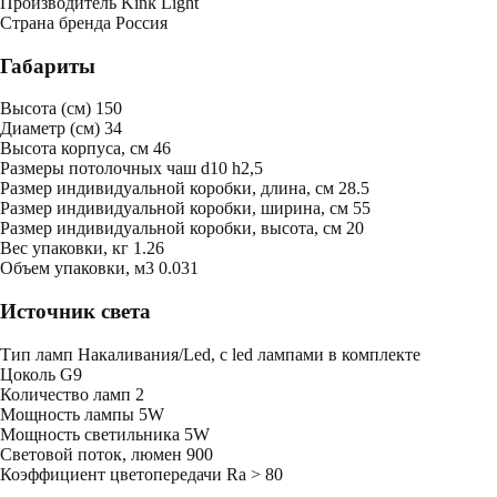
Производитель
Kink Light
Страна бренда
Россия
Габариты
Высота (см)
150
Диаметр (см)
34
Высота корпуса, см
46
Размеры потолочных чаш
d10 h2,5
Размер индивидуальной коробки, длина, см
28.5
Размер индивидуальной коробки, ширина, см
55
Размер индивидуальной коробки, высота, см
20
Bес упаковки, кг
1.26
Oбъем упаковки, м3
0.031
Источник света
Тип ламп
Накаливания/Led, с led лампами в комплекте
Цоколь
G9
Количество ламп
2
Мощность лампы
5W
Мощность светильника
5W
Световой поток, люмен
900
Коэффициент цветопередачи
Ra > 80