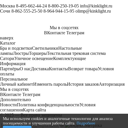
Москва
8-495-662-44-24
8-800-250-19-05
info@kinklight.ru
Сочи
8-862-555-25-50
8-964-944-15-95
olimp@kinklight.ru
Мы в соцсетях
ВКонтакте
Телеграм
наверх
Каталог
Бра и подсветки
Светильники
Настольные
лампы
Люстры
Торшеры
Текстильная трековая система
Сатори
Уличное освещение
Комплектующие
Информация
Партнёры
О нас
Доставка
Контакты
Возврат товара
Условия
оплаты
Персональное
Личный кабинет
Изменить пароль
История заказов
Авторизация
Мы в соцсетях
ВКонтакте
Телеграм
Дополнительно
Новости
Политика конфиденциальности
Условия
соглашения
Карта сайта
© 2025 — Все права защищены
Мы используем cookies и аналогичные технологии для анализа
посещаемости и улучшения работы сайта.
Подробнее
Политика конфиденциальности