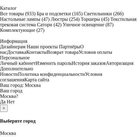
Каталог
Все товары
(933)
Бра и подсветки
(165)
Светильники
(266)
Настольные лампы
(47)
Люстры
(254)
Торшеры
(45)
Текстильная
трековая система Сатори
(42)
Уличное освещение
(87)
Комплектующие
(27)
Информация
Дизайнерам
Наши проекты
Партнёры
О
нас
Доставка
Контакты
Возврат товара
Условия оплаты
Персональное
Личный кабинет
Изменить пароль
История заказов
Авторизация
Дополнительно
Новости
Политика конфиденциальности
Условия
соглашения
Карта сайта
Ваш город:
Москва
Ваш город
Москва
?
Да
Нет
×
Выберите город
Москва