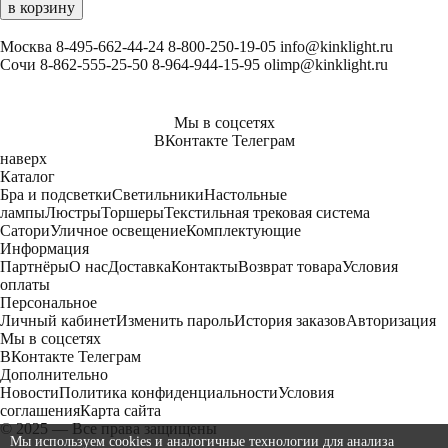
в корзину
Москва
8-495-662-44-24
8-800-250-19-05
info@kinklight.ru
Сочи
8-862-555-25-50
8-964-944-15-95
olimp@kinklight.ru
Мы в соцсетях
ВКонтакте
Телеграм
наверх
Каталог
Бра и подсветки
Светильники
Настольные
лампы
Люстры
Торшеры
Текстильная трековая система
Сатори
Уличное освещение
Комплектующие
Информация
Партнёры
О нас
Доставка
Контакты
Возврат товара
Условия
оплаты
Персональное
Личный кабинет
Изменить пароль
История заказов
Авторизация
Мы в соцсетях
ВКонтакте
Телеграм
Дополнительно
Новости
Политика конфиденциальности
Условия
соглашения
Карта сайта
© 2025 — Все права защищены
Мы используем cookies и аналогичные технологии для анализа