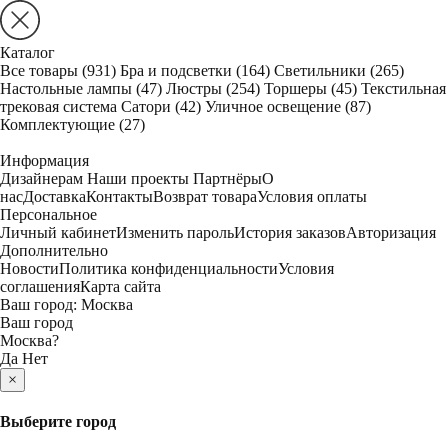
Каталог
Все товары
(931)
Бра и подсветки
(164)
Светильники
(265)
Настольные лампы
(47)
Люстры
(254)
Торшеры
(45)
Текстильная
трековая система Сатори
(42)
Уличное освещение
(87)
Комплектующие
(27)
Информация
Дизайнерам
Наши проекты
Партнёры
О
нас
Доставка
Контакты
Возврат товара
Условия оплаты
Персональное
Личный кабинет
Изменить пароль
История заказов
Авторизация
Дополнительно
Новости
Политика конфиденциальности
Условия
соглашения
Карта сайта
Ваш город:
Москва
Ваш город
Москва
?
Да
Нет
×
Выберите город