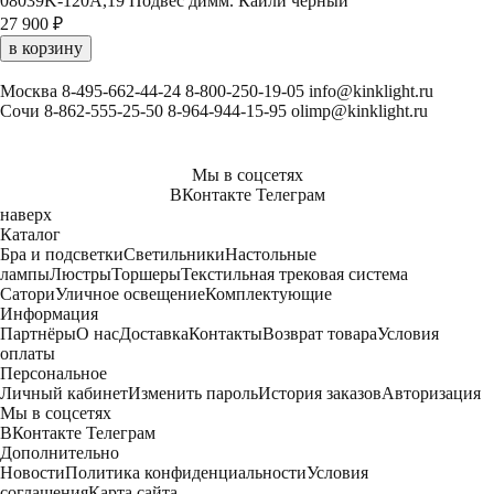
08039K-120A,19 Подвес димм. Кайли черный
27 900 ₽
в корзину
Москва
8-495-662-44-24
8-800-250-19-05
info@kinklight.ru
Сочи
8-862-555-25-50
8-964-944-15-95
olimp@kinklight.ru
Мы в соцсетях
ВКонтакте
Телеграм
наверх
Каталог
Бра и подсветки
Светильники
Настольные
лампы
Люстры
Торшеры
Текстильная трековая система
Сатори
Уличное освещение
Комплектующие
Информация
Партнёры
О нас
Доставка
Контакты
Возврат товара
Условия
оплаты
Персональное
Личный кабинет
Изменить пароль
История заказов
Авторизация
Мы в соцсетях
ВКонтакте
Телеграм
Дополнительно
Новости
Политика конфиденциальности
Условия
соглашения
Карта сайта