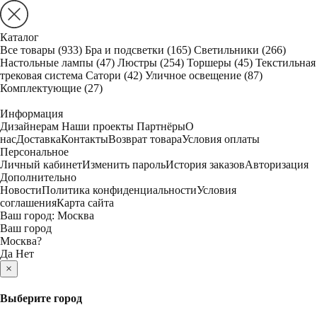
Каталог
Все товары
(933)
Бра и подсветки
(165)
Светильники
(266)
Настольные лампы
(47)
Люстры
(254)
Торшеры
(45)
Текстильная
трековая система Сатори
(42)
Уличное освещение
(87)
Комплектующие
(27)
Информация
Дизайнерам
Наши проекты
Партнёры
О
нас
Доставка
Контакты
Возврат товара
Условия оплаты
Персональное
Личный кабинет
Изменить пароль
История заказов
Авторизация
Дополнительно
Новости
Политика конфиденциальности
Условия
соглашения
Карта сайта
Ваш город:
Москва
Ваш город
Москва
?
Да
Нет
×
Выберите город