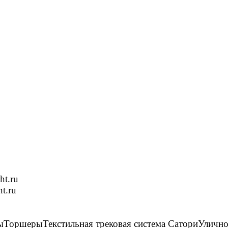
ht.ru
t.ru
ы
Торшеры
Текстильная трековая система Сатори
Улично