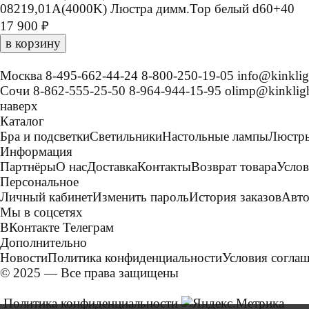
08219,01A(4000K) Люстра димм.Тор белый d60+40
17 900 ₽
в корзину
Москва
8-495-662-44-24
8-800-250-19-05
info@kinklig
Сочи
8-862-555-25-50
8-964-944-15-95
olimp@kinkligh
наверх
Каталог
Бра и подсветки
Светильники
Настольные лампы
Люстр
Информация
Партнёры
О нас
Доставка
Контакты
Возврат товара
Услов
Персональное
Личный кабинет
Изменить пароль
История заказов
Авто
Мы в соцсетях
ВКонтакте
Телеграм
Дополнительно
Новости
Политика конфиденциальности
Условия согла
© 2025 — Все права защищены
Политика конфиденциальности