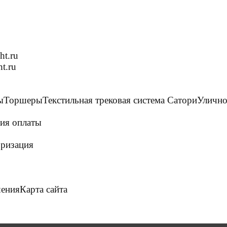
ht.ru
t.ru
ы
Торшеры
Текстильная трековая система Сатори
Улично
ия оплаты
ризация
шения
Карта сайта