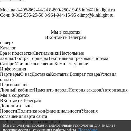
Москва
8-495-662-44-24
8-800-250-19-05
info@kinklight.ru
Сочи
8-862-555-25-50
8-964-944-15-95
olimp@kinklight.ru
Мы в соцсетях
ВКонтакте
Телеграм
наверх
Каталог
Бра и подсветки
Светильники
Настольные
лампы
Люстры
Торшеры
Текстильная трековая система
Сатори
Уличное освещение
Комплектующие
Информация
Партнёры
О нас
Доставка
Контакты
Возврат товара
Условия
оплаты
Персональное
Личный кабинет
Изменить пароль
История заказов
Авторизация
Мы в соцсетях
ВКонтакте
Телеграм
Дополнительно
Новости
Политика конфиденциальности
Условия
соглашения
Карта сайта
© 2025 — Все права защищены
Мы используем cookies и аналогичные технологии для анализа
посещаемости и улучшения работы сайта.
Подробнее