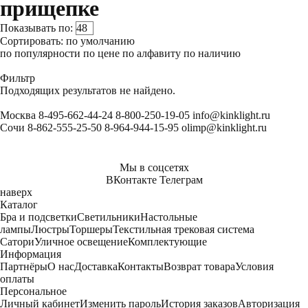
прищепке
Показывать по:
Сортировать:
по умолчанию
по популярности
по цене
по алфавиту
по наличию
Фильтр
Подходящих результатов не найдено.
Москва
8-495-662-44-24
8-800-250-19-05
info@kinklight.ru
Сочи
8-862-555-25-50
8-964-944-15-95
olimp@kinklight.ru
Мы в соцсетях
ВКонтакте
Телеграм
наверх
Каталог
Бра и подсветки
Светильники
Настольные
лампы
Люстры
Торшеры
Текстильная трековая система
Сатори
Уличное освещение
Комплектующие
Информация
Партнёры
О нас
Доставка
Контакты
Возврат товара
Условия
оплаты
Персональное
Личный кабинет
Изменить пароль
История заказов
Авторизация