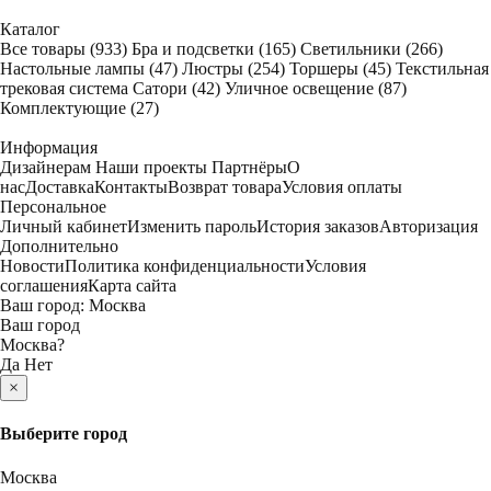
Каталог
Все товары
(933)
Бра и подсветки
(165)
Светильники
(266)
Настольные лампы
(47)
Люстры
(254)
Торшеры
(45)
Текстильная
трековая система Сатори
(42)
Уличное освещение
(87)
Комплектующие
(27)
Информация
Дизайнерам
Наши проекты
Партнёры
О
нас
Доставка
Контакты
Возврат товара
Условия оплаты
Персональное
Личный кабинет
Изменить пароль
История заказов
Авторизация
Дополнительно
Новости
Политика конфиденциальности
Условия
соглашения
Карта сайта
Ваш город:
Москва
Ваш город
Москва
?
Да
Нет
×
Выберите город
Москва