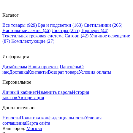
Каталог
Все товары
(929)
Бра и подсветки
(163)
Светильники
(265)
Настольные лампы
(46)
Люстры
(255)
Торшеры
(44)
Текстильная трековая система Сатори
(42)
Уличное освещение
(87)
Комплектующие
(27)
Информация
Дизайнерам
Наши проекты
Партнёры
О
нас
Доставка
Контакты
Возврат товара
Условия оплаты
Персональное
Личный кабинет
Изменить пароль
История
заказов
Авторизация
Дополнительно
Новости
Политика конфиденциальности
Условия
соглашения
Карта сайта
Ваш город:
Москва