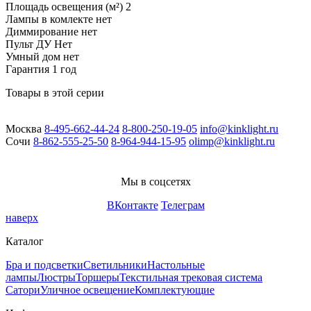
Площадь освещения (м²)
2
Лампы в комлекте
нет
Диммирование
нет
Пульт ДУ
Нет
Умный дом
нет
Гарантия
1 год
Товары в этой серии
Москва
8-495-662-44-24
8-800-250-19-05
info@kinklight.ru
Сочи
8-862-555-25-50
8-964-944-15-95
olimp@kinklight.ru
Мы в соцсетях
ВКонтакте
Телеграм
наверх
Каталог
Бра и подсветки
Светильники
Настольные
лампы
Люстры
Торшеры
Текстильная трековая система
Сатори
Уличное освещение
Комплектующие