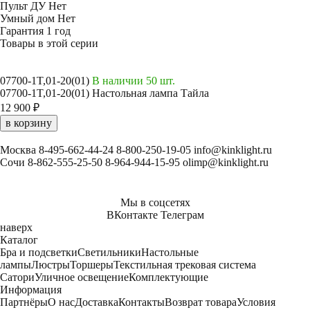
Пульт ДУ
Нет
Умный дом
Нет
Гарантия
1 год
Товары в этой серии
07700-1T,01-20(01)
В наличии 50 шт.
07700-1T,01-20(01) Настольная лампа Тайла
12 900 ₽
в корзину
Москва
8-495-662-44-24
8-800-250-19-05
info@kinklight.ru
Сочи
8-862-555-25-50
8-964-944-15-95
olimp@kinklight.ru
Мы в соцсетях
ВКонтакте
Телеграм
наверх
Каталог
Бра и подсветки
Светильники
Настольные
лампы
Люстры
Торшеры
Текстильная трековая система
Сатори
Уличное освещение
Комплектующие
Информация
Партнёры
О нас
Доставка
Контакты
Возврат товара
Условия