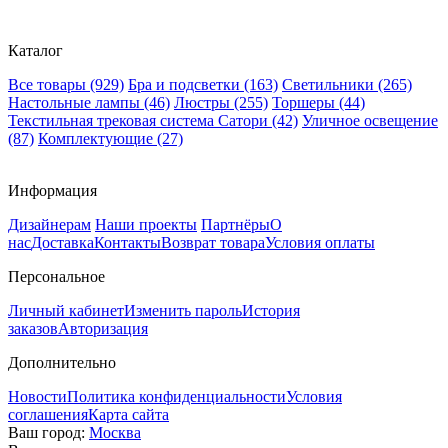
Каталог
Все товары
(929)
Бра и подсветки
(163)
Светильники
(265)
Настольные лампы
(46)
Люстры
(255)
Торшеры
(44)
Текстильная трековая система Сатори
(42)
Уличное освещение
(87)
Комплектующие
(27)
Информация
Дизайнерам
Наши проекты
Партнёры
О
нас
Доставка
Контакты
Возврат товара
Условия оплаты
Персональное
Личный кабинет
Изменить пароль
История
заказов
Авторизация
Дополнительно
Новости
Политика конфиденциальности
Условия
соглашения
Карта сайта
Ваш город:
Москва