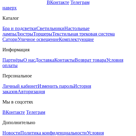
ВКонтакте
Телеграм
наверх
Каталог
Бра и подсветки
Светильники
Настольные
лампы
Люстры
Торшеры
Текстильная трековая система
Сатори
Уличное освещение
Комплектующие
Информация
Партнёры
О нас
Доставка
Контакты
Возврат товара
Условия
оплаты
Персональное
Личный кабинет
Изменить пароль
История
заказов
Авторизация
Мы в соцсетях
ВКонтакте
Телеграм
Дополнительно
Новости
Политика конфиденциальности
Условия