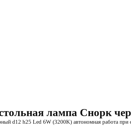
астольная лампа Снорк че
ый d12 h25 Led 6W (3200K) автономная работа при ср