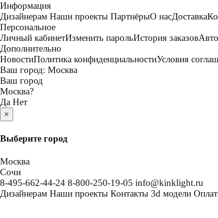
Информация
Дизайнерам
Наши проекты
Партнёры
О нас
Доставка
Ко
Персональное
Личный кабинет
Изменить пароль
История заказов
Авто
Дополнительно
Новости
Политика конфиденциальности
Условия согла
Ваш город:
Москва
Ваш город
Москва
?
Да
Нет
×
Выберите город
Москва
Сочи
8-495-662-44-24
8-800-250-19-05
info@kinklight.ru
Дизайнерам
Наши проекты
Контакты
3d модели
Оплат