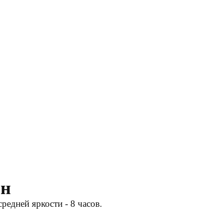
рн
едней яркости - 8 часов.