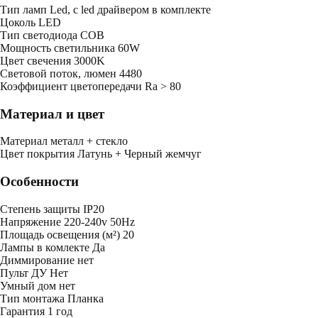
Тип ламп
Led, с led драйвером в комплекте
Цоколь
LED
Тип светодиода
COB
Мощность светильника
60W
Цвет свечения
3000K
Световой поток, люмен
4480
Коэффициент цветопередачи
Ra > 80
Материал и цвет
Mатериал
металл + стекло
Цвет покрытия
Латунь + Черный жемчуг
Особенности
Степень защиты
IP20
Напряжение
220-240v 50Hz
Площадь освещения (м²)
20
Лампы в комлекте
Да
Диммирование
нет
Пульт ДУ
Нет
Умный дом
нет
Тип монтажа
Планка
Гарантия
1 год