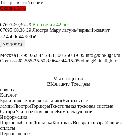
Товары в этой серии
Скидка 50%
07695-60,36-29
В наличии 42 шт.
07695-60,36-29 Люстра Мару латунь/черный жемчуг
22 450 ₽
44 900 ₽
в корзину
Москва
8-495-662-44-24
8-800-250-19-05
info@kinklight.ru
Сочи
8-862-555-25-50
8-964-944-15-95
olimp@kinklight.ru
Мы в соцсетях
ВКонтакте
Телеграм
наверх
Каталог
Бра и подсветки
Светильники
Настольные
лампы
Люстры
Торшеры
Текстильная трековая система
Сатори
Уличное освещение
Комплектующие
Информация
Партнёры
О нас
Доставка
Контакты
Возврат товара
Условия
оплаты
Персональное