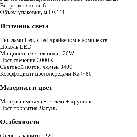
Bес упаковки, кг
6
Oбъем упаковки, м3
0.111
Источник света
Тип ламп
Led, с led драйвером в комплекте
Цоколь
LED
Мощность светильника
120W
Цвет свечения
3000K
Световой поток, люмен
8400
Коэффициент цветопередачи
Ra > 80
Материал и цвет
Mатериал
металл + стекло + хрусталь
Цвет покрытия
Латунь
Особенности
Степень защиты
IP20