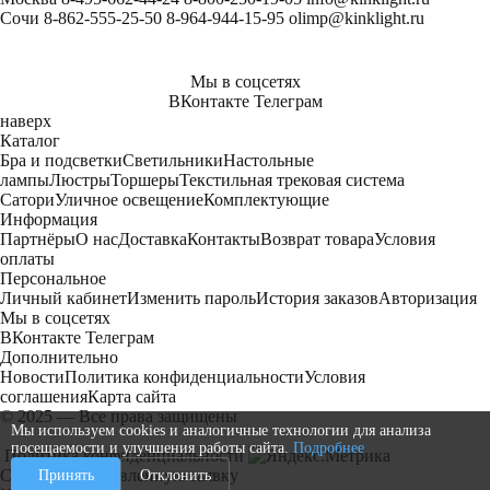
Сочи
8-862-555-25-50
8-964-944-15-95
olimp@kinklight.ru
Мы в соцсетях
ВКонтакте
Телеграм
наверх
Каталог
Бра и подсветки
Светильники
Настольные
лампы
Люстры
Торшеры
Текстильная трековая система
Сатори
Уличное освещение
Комплектующие
Информация
Партнёры
О нас
Доставка
Контакты
Возврат товара
Условия
оплаты
Персональное
Личный кабинет
Изменить пароль
История заказов
Авторизация
Мы в соцсетях
ВКонтакте
Телеграм
Дополнительно
Новости
Политика конфиденциальности
Условия
соглашения
Карта сайта
© 2025 — Все права защищены
Мы используем cookies и аналогичные технологии для анализа
посещаемости и улучшения работы сайта.
Подробнее
Политика конфиденциальности
Спасибо за оставленную заявку
Принять
Отклонить