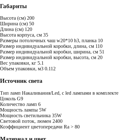
Габариты
Высота (см)
200
Ширина (см)
50
Длина (см)
120
Высота корпуса, см
35
Размеры потолочных чаш
w20*10 h3, планка 10
Размер индивидуальной коробки, длина, см
110
Размер индивидуальной коробки, ширина, см
51
Размер индивидуальной коробки, высота, см
20
Bес упаковки, кг
5.1
Oбъем упаковки, м3
0.112
Источник света
Тип ламп
Накаливания/Led, с led лампами в комплекте
Цоколь
G9
Количество ламп
6
Мощность лампы
5W
Мощность светильника
35W
Световой поток, люмен
2400
Коэффициент цветопередачи
Ra > 80
Материал и цвет