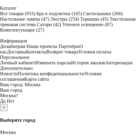
Каталог
Все товары
(933)
Бра и подсветки
(165)
Светильники
(266)
Настольные лампы
(47)
Люстры
(254)
Торшеры
(45)
Текстильная
трековая система Сатори
(42)
Уличное освещение
(87)
Комплектующие
(27)
Информация
Дизайнерам
Наши проекты
Партнёры
О
нас
Доставка
Контакты
Возврат товара
Условия оплаты
Персональное
Личный кабинет
Изменить пароль
История заказов
Авторизация
Дополнительно
Новости
Политика конфиденциальности
Условия
соглашения
Карта сайта
Ваш город:
Москва
Ваш город
Москва
?
Да
Нет
×
Выберите город
Москва