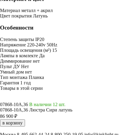
Mатериал
металл + акрил
Цвет покрытия
Латунь
Особенности
Степень защиты
IP20
Напряжение
220-240v 50Hz
Площадь освещения (м²)
15
Лампы в комлекте
Да
Диммирование
нет
Пульт ДУ
Нет
Умный дом
нет
Тип монтажа
Планка
Гарантия
1 год
Товары в этой серии
07868-10A,36
В наличии 12 шт.
07868-10A,36 Люстра Сири латунь
86 900 ₽
в корзину
Москва
8-495-662-44-24
8-800-250-19-05
info@kinklight.ru