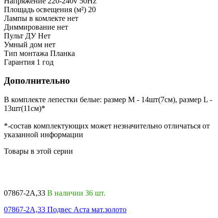
Напряжение
220-240v 50Hz
Площадь освещения (м²)
20
Лампы в комлекте
нет
Диммирование
нет
Пульт ДУ
Нет
Умный дом
нет
Тип монтажа
Планка
Гарантия
1 год
Дополнительно
В комплекте лепестки белые: размер M - 14шт(7см), размер L -
13шт(11см)*
*-состав комплектующих может незначительно отличаться от
указанной информации
Товары в этой серии
07867-2A,33
В наличии 36 шт.
0
07867-2A,33 Подвес Аста мат.золото
0