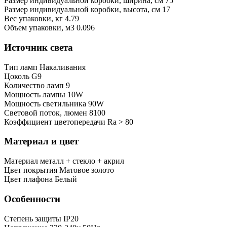
Размер индивидуальной коробки, ширина, см
75
Размер индивидуальной коробки, высота, см
17
Bес упаковки, кг
4.79
Oбъем упаковки, м3
0.096
Источник света
Тип ламп
Накаливания
Цоколь
G9
Количество ламп
9
Мощность лампы
10W
Мощность светильника
90W
Световой поток, люмен
8100
Коэффициент цветопередачи
Ra > 80
Материал и цвет
Mатериал
металл + стекло + акрил
Цвет покрытия
Матовое золото
Цвет плафона
Белый
Особенности
Степень защиты
IP20