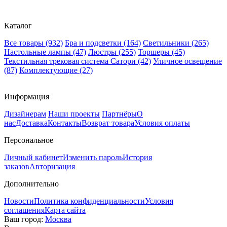
Каталог
Все товары
(932)
Бра и подсветки
(164)
Светильники
(265)
Настольные лампы
(47)
Люстры
(255)
Торшеры
(45)
Текстильная трековая система Сатори
(42)
Уличное освещение
(87)
Комплектующие
(27)
Информация
Дизайнерам
Наши проекты
Партнёры
О
нас
Доставка
Контакты
Возврат товара
Условия оплаты
Персональное
Личный кабинет
Изменить пароль
История
заказов
Авторизация
Дополнительно
Новости
Политика конфиденциальности
Условия
соглашения
Карта сайта
Ваш город:
Москва