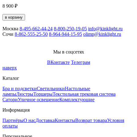
8 900 ₽
1
в корзину
Москва
8-495-662-44-24
8-800-250-19-05
info@kinklight.ru
Сочи
8-862-555-25-50
8-964-944-15-95
olimp@kinklight.ru
Мы в соцсетях
ВКонтакте
Телеграм
наверх
Каталог
Бра и подсветки
Светильники
Настольные
лампы
Люстры
Торшеры
Текстильная трековая система
Сатори
Уличное освещение
Комплектующие
Информация
Партнёры
О нас
Доставка
Контакты
Возврат товара
Условия
оплаты
Персональное