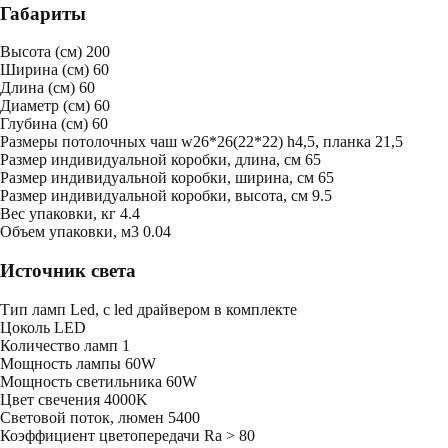
Габариты
Высота (см)
200
Ширина (см)
60
Длина (см)
60
Диаметр (см)
60
Глубина (см)
60
Размеры потолочных чаш
w26*26(22*22) h4,5, планка 21,5
Размер индивидуальной коробки, длина, см
65
Размер индивидуальной коробки, ширина, см
65
Размер индивидуальной коробки, высота, см
9.5
Bес упаковки, кг
4.4
Oбъем упаковки, м3
0.04
Источник света
Тип ламп
Led, с led драйвером в комплекте
Цоколь
LED
Количество ламп
1
Мощность лампы
60W
Мощность светильника
60W
Цвет свечения
4000K
Световой поток, люмен
5400
Коэффициент цветопередачи
Ra > 80