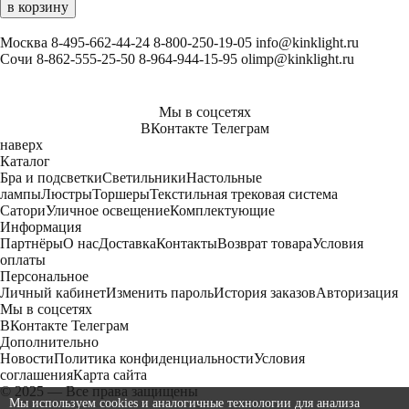
в корзину
Москва
8-495-662-44-24
8-800-250-19-05
info@kinklight.ru
Сочи
8-862-555-25-50
8-964-944-15-95
olimp@kinklight.ru
Мы в соцсетях
ВКонтакте
Телеграм
наверх
Каталог
Бра и подсветки
Светильники
Настольные
лампы
Люстры
Торшеры
Текстильная трековая система
Сатори
Уличное освещение
Комплектующие
Информация
Партнёры
О нас
Доставка
Контакты
Возврат товара
Условия
оплаты
Персональное
Личный кабинет
Изменить пароль
История заказов
Авторизация
Мы в соцсетях
ВКонтакте
Телеграм
Дополнительно
Новости
Политика конфиденциальности
Условия
соглашения
Карта сайта
© 2025 — Все права защищены
Мы используем cookies и аналогичные технологии для анализа