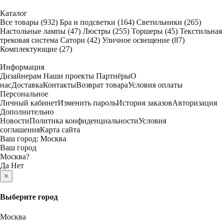
Каталог
Все товары
(932)
Бра и подсветки
(164)
Светильники
(265)
Настольные лампы
(47)
Люстры
(255)
Торшеры
(45)
Текстильная
трековая система Сатори
(42)
Уличное освещение
(87)
Комплектующие
(27)
Информация
Дизайнерам
Наши проекты
Партнёры
О
нас
Доставка
Контакты
Возврат товара
Условия оплаты
Персональное
Личный кабинет
Изменить пароль
История заказов
Авторизация
Дополнительно
Новости
Политика конфиденциальности
Условия
соглашения
Карта сайта
Ваш город:
Москва
Ваш город
Москва
?
Да
Нет
×
Выберите город
Москва