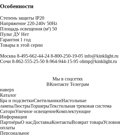
Особенности
Степень защиты
IP20
Напряжение
220-240v 50Hz
Площадь освещения (м²)
50
Пульт ДУ
Нет
Гарантия
1 год
Товары в этой серии
Москва
8-495-662-44-24
8-800-250-19-05
info@kinklight.ru
Сочи
8-862-555-25-50
8-964-944-15-95
olimp@kinklight.ru
Мы в соцсетях
ВКонтакте
Телеграм
наверх
Каталог
Бра и подсветки
Светильники
Настольные
лампы
Люстры
Торшеры
Текстильная трековая система
Сатори
Уличное освещение
Комплектующие
Информация
Партнёры
О нас
Доставка
Контакты
Возврат товара
Условия
оплаты
Персональное