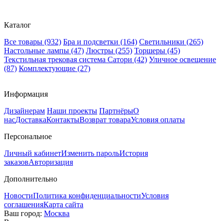
Каталог
Все товары
(932)
Бра и подсветки
(164)
Светильники
(265)
Настольные лампы
(47)
Люстры
(255)
Торшеры
(45)
Текстильная трековая система Сатори
(42)
Уличное освещение
(87)
Комплектующие
(27)
Информация
Дизайнерам
Наши проекты
Партнёры
О
нас
Доставка
Контакты
Возврат товара
Условия оплаты
Персональное
Личный кабинет
Изменить пароль
История
заказов
Авторизация
Дополнительно
Новости
Политика конфиденциальности
Условия
соглашения
Карта сайта
Ваш город:
Москва