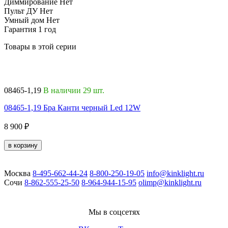
Диммирование
Нет
Пульт ДУ
Нет
Умный дом
Нет
Гарантия
1 год
Товары в этой серии
08465-1,19
В наличии 29 шт.
0
08465-1,19 Бра Канти черный Led 12W
0
8 900 ₽
8
в корзину
Москва
8-495-662-44-24
8-800-250-19-05
info@kinklight.ru
Сочи
8-862-555-25-50
8-964-944-15-95
olimp@kinklight.ru
Мы в соцсетях