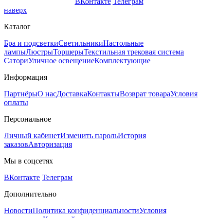
ВКонтакте
Телеграм
наверх
Каталог
Бра и подсветки
Светильники
Настольные
лампы
Люстры
Торшеры
Текстильная трековая система
Сатори
Уличное освещение
Комплектующие
Информация
Партнёры
О нас
Доставка
Контакты
Возврат товара
Условия
оплаты
Персональное
Личный кабинет
Изменить пароль
История
заказов
Авторизация
Мы в соцсетях
ВКонтакте
Телеграм
Дополнительно
Новости
Политика конфиденциальности
Условия