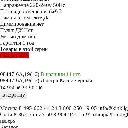
Напряжение
220-240v 50Hz
Площадь освещения (м²)
2
Лампы в комлекте
Да
Диммирование
нет
Пульт ДУ
Нет
Умный дом
нет
Гарантия
1 год
Товары в этой серии
Скидка 50%
08447-6A,19(16)
В наличии 11 шт.
08447-6A,19(16) Люстра Каспи черный
14 950 ₽
29 900 ₽
в корзину
Москва
8-495-662-44-24
8-800-250-19-05
info@kinklig
Сочи
8-862-555-25-50
8-964-944-15-95
olimp@kinkligh
наверх
Каталог