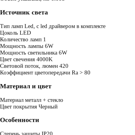
Источник света
Тип ламп
Led, с led драйвером в комплекте
Цоколь
LED
Количество ламп
1
Мощность лампы
6W
Мощность светильника
6W
Цвет свечения
4000K
Световой поток, люмен
420
Коэффициент цветопередачи
Ra > 80
Материал и цвет
Mатериал
металл + стекло
Цвет покрытия
Черный
Особенности
Степень защиты
IP20