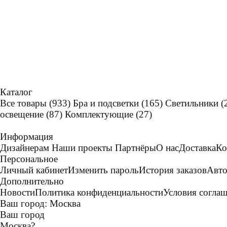
Каталог
Все товары
(933)
Бра и подсветки
(165)
Светильники
(
освещение
(87)
Комплектующие
(27)
Информация
Дизайнерам
Наши проекты
Партнёры
О нас
Доставка
Ко
Персональное
Личный кабинет
Изменить пароль
История заказов
Авто
Дополнительно
Новости
Политика конфиденциальности
Условия согла
Ваш город:
Москва
Ваш город
Москва
?